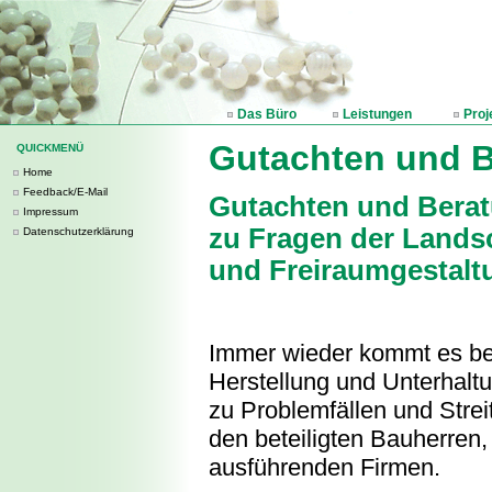
Das Büro
Leistungen
Proj
Gutachten und 
QUICKMENÜ
Home
Feedback/E-Mail
Gutachten und Bera
Impressum
zu Fragen der Lands
Datenschutzerklärung
und Freiraumgestalt
Immer wieder kommt es be
Herstellung und Unterhalt
zu Problemfällen und Stre
den beteiligten Bauherren,
ausführenden Firmen.